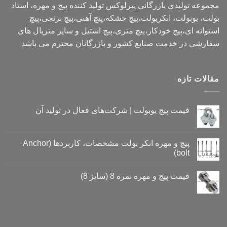
مجموعه تولیدی بازرگانی پیرلوکس تولید کننده پیچ و مهره، استاد
بولت، یوبولت، انکربولت،پیچ خشکه،پیچ آهنی،پیچ برنجی،پیچ
استوانه ای،پیچ خودکار،پیچ متری،پیچ استیل و سایر متریال های
سفارشی در خدمت صنایع کشور و بازرگانان محترم می باشد
مقالات تازه
قیمت پیچ یوبولت | شرکت‌های فعال در تولید آن
هیچ
دیدگاهی
برای
ثبت
قیمت
نشده
پیچ و مهره انکر بولت مشخصات، کاربردها (Anchor
پیچ
bolt)
یوبولت
|
هیچ
شرکت‌های
دیدگاهی
فعال
قیمت پیچ و مهره نمره 8 (سایز 8)
برای
ثبت
در
پیچ
نشده
تولید
هیچ
و
آن
دیدگاهی
مهره
برای
ثبت
انکر
قیمت
نشده
بولت
پیچ
مشخصات،
و
کاربردها
مهره